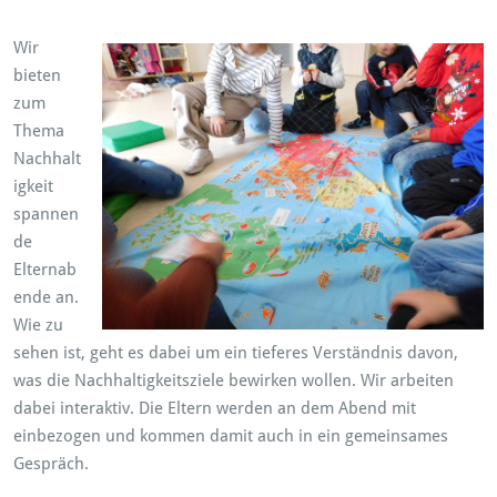
Wir
bieten
zum
Thema
Nachhalt
igkeit
spannen
de
Elternab
ende an.
Wie zu
sehen ist, geht es dabei um ein tieferes Verständnis davon,
was die Nachhaltigkeitsziele bewirken wollen. Wir arbeiten
dabei interaktiv. Die Eltern werden an dem Abend mit
einbezogen und kommen damit auch in ein gemeinsames
Gespräch.